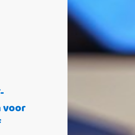
-
 voor
f