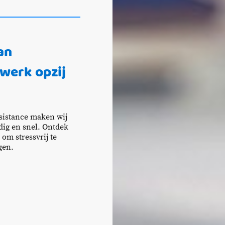
an
 werk opzij
istance maken wij
ig en snel. Ontdek
om stressvrij te
gen.